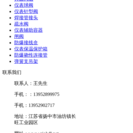
仪表球阀
仪表针型阀
焊接管接头
疏水阀
仪表辅助容器
闸阀
防爆接线盒
仪表保温保护箱
防爆挠性连接管
弹簧支吊架
联系我们
联系人：王先生
手机：：13952899975
手机：13952902717
地址：江苏省扬中市油坊镇长
旺工业园区