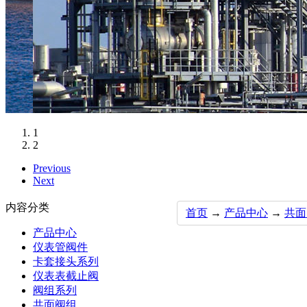
1
2
Previous
Next
内容分类
首页
→
产品中心
→
共面
产品中心
仪表管阀件
卡套接头系列
仪表表截止阀
阀组系列
共面阀组