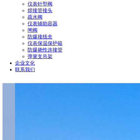
仪表针型阀
焊接管接头
疏水阀
仪表辅助容器
闸阀
防爆接线盒
仪表保温保护箱
防爆挠性连接管
弹簧支吊架
企业文化
联系我们