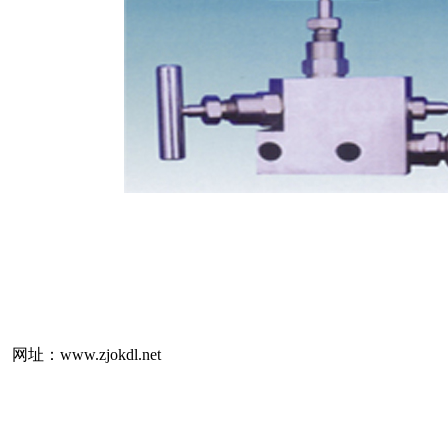
：www.zjokdl.net