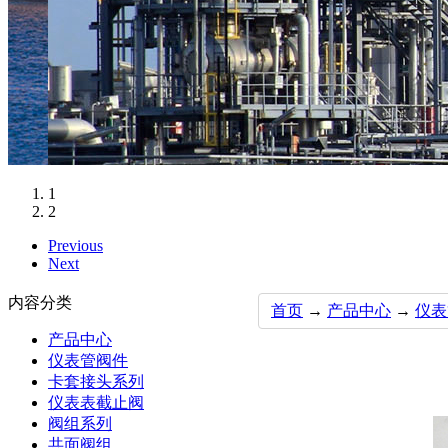
1
2
Previous
Next
内容分类
首页
→
产品中心
→
仪表
产品中心
仪表管阀件
卡套接头系列
仪表表截止阀
阀组系列
共面阀组