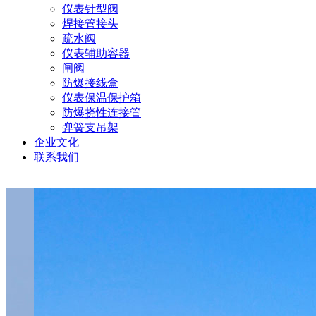
仪表针型阀
焊接管接头
疏水阀
仪表辅助容器
闸阀
防爆接线盒
仪表保温保护箱
防爆挠性连接管
弹簧支吊架
企业文化
联系我们