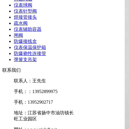
仪表球阀
仪表针型阀
焊接管接头
疏水阀
仪表辅助容器
闸阀
防爆接线盒
仪表保温保护箱
防爆挠性连接管
弹簧支吊架
联系我们
联系人：王先生
手机：：13952899975
手机：13952902717
地址：江苏省扬中市油坊镇长
旺工业园区