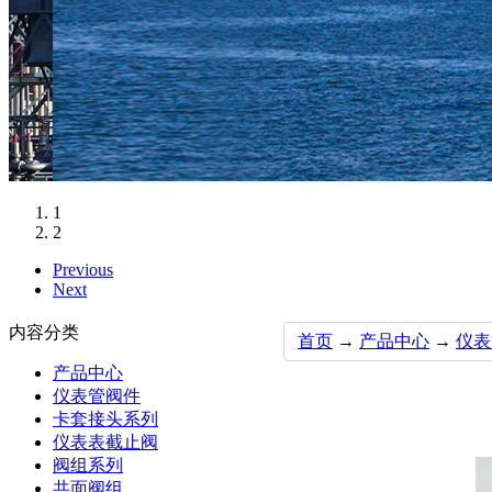
1
2
Previous
Next
内容分类
首页
→
产品中心
→
仪表
产品中心
仪表管阀件
卡套接头系列
仪表表截止阀
阀组系列
共面阀组