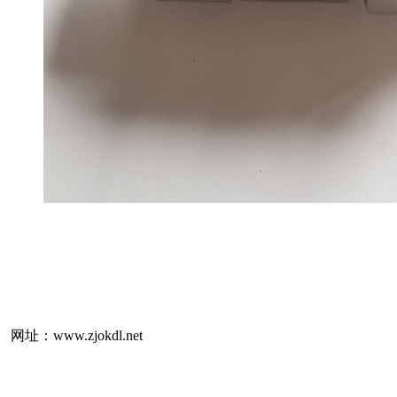
：www.zjokdl.net