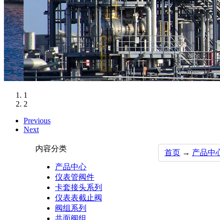
1
2
Previous
Next
内容分类
首页
→
产品中
产品中心
仪表管阀件
卡套接头系列
仪表表截止阀
阀组系列
共面阀组