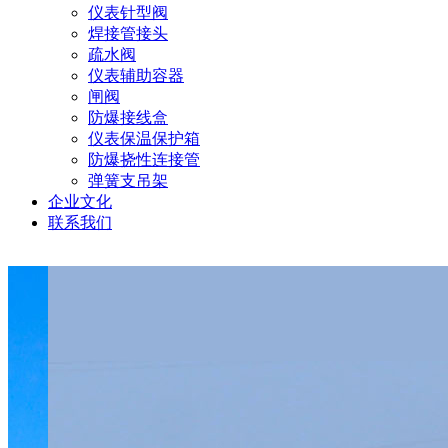
仪表针型阀
焊接管接头
疏水阀
仪表辅助容器
闸阀
防爆接线盒
仪表保温保护箱
防爆挠性连接管
弹簧支吊架
企业文化
联系我们