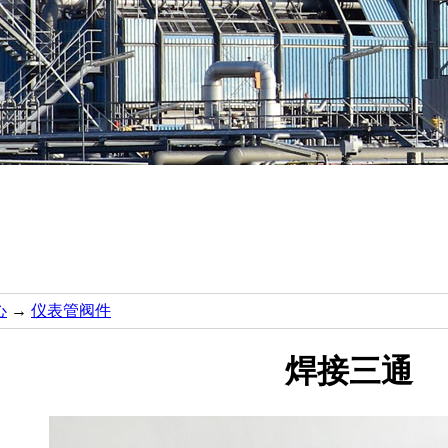
心
→
仪表管阀件
焊接三通