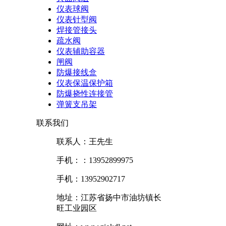
仪表球阀
仪表针型阀
焊接管接头
疏水阀
仪表辅助容器
闸阀
防爆接线盒
仪表保温保护箱
防爆挠性连接管
弹簧支吊架
联系我们
联系人：王先生
手机：：13952899975
手机：13952902717
地址：江苏省扬中市油坊镇长
旺工业园区