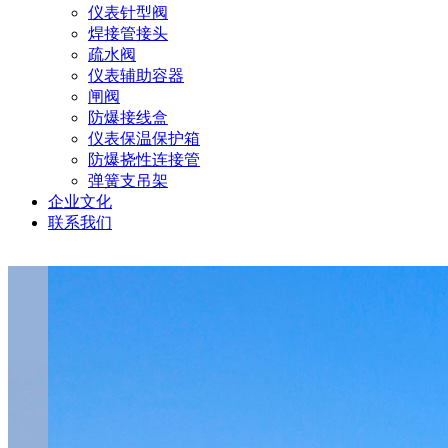
仪表针型阀
焊接管接头
疏水阀
仪表辅助容器
闸阀
防爆接线盒
仪表保温保护箱
防爆挠性连接管
弹簧支吊架
企业文化
联系我们