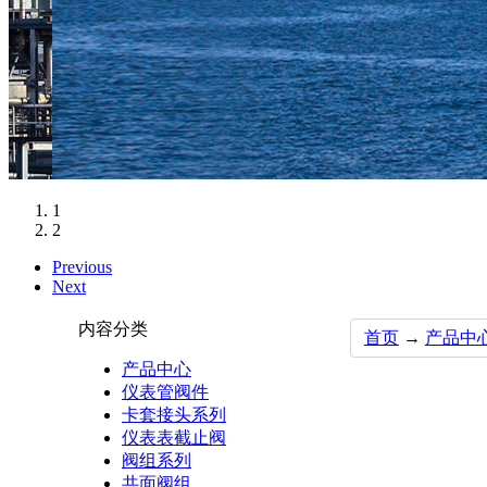
1
2
Previous
Next
内容分类
首页
→
产品中
产品中心
仪表管阀件
卡套接头系列
仪表表截止阀
阀组系列
共面阀组