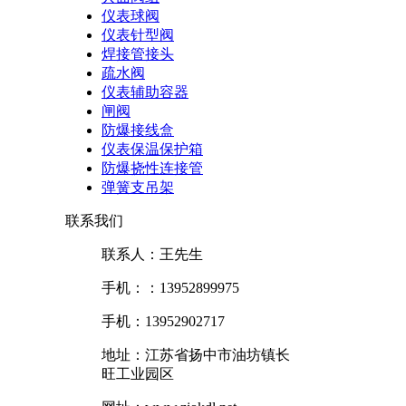
仪表球阀
仪表针型阀
焊接管接头
疏水阀
仪表辅助容器
闸阀
防爆接线盒
仪表保温保护箱
防爆挠性连接管
弹簧支吊架
联系我们
联系人：王先生
手机：：13952899975
手机：13952902717
地址：江苏省扬中市油坊镇长
旺工业园区