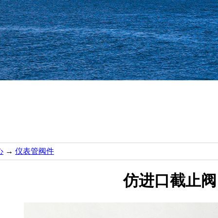
心
→
仪表管阀件
仿进口截止阀