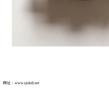
：www.zjokdl.net